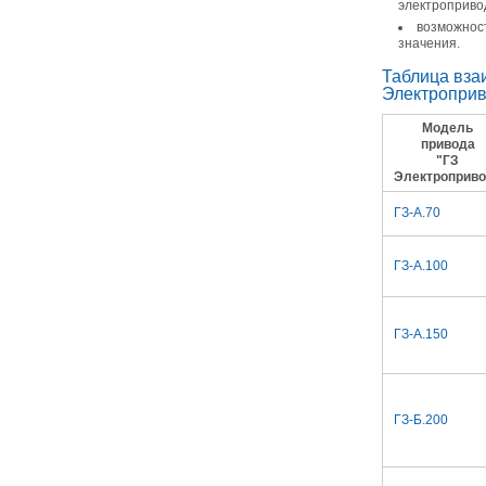
электропривод
возможност
значения.
Таблица вза
Электроприв
Модель
привода
"ГЗ
Электроприво
ГЗ-А.70
ГЗ-А.100
ГЗ-А.150
ГЗ-Б.200