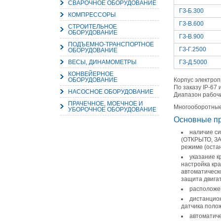
СВАРОЧНОЕ ОБОРУДОВАНИЕ
ГЗ-Б.300
КОМПРЕССОРЫ
ГЗ-В.600
СТРОИТЕЛЬНОЕ
ОБОРУДОВАНИЕ
ГЗ-В.900
ПОДЪЕМНО-ТРАНСПОРТНОЕ
ГЗ-Г.2500
ОБОРУДОВАНИЕ
ВЕСЫ, ДИНАМОМЕТРЫ
ГЗ-Д.5000
КОНВЕЙЕРНОЕ
ОБОРУДОВАНИЕ
Корпус электроп
По заказу IP-67 и
НАСОСНОЕ ОБОРУДОВАНИЕ
Диапазон рабочи
ПРАЧЕЧНОЕ, МОЕЧНОЕ И
Многооборотные
УБОРОЧНОЕ ОБОРУДОВАНИЕ
Основные п
наличие си
(ОТКРЫТО, ЗА
режиме (оста
указание к
настройка кр
автоматическ
защита двигат
расположен
дистанцион
датчика поло
автоматиче