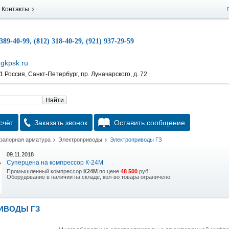
Контакты
 389-40-99, (812) 318-40-29, (921) 937-29-59
gkpsk.ru
 Россия, Санкт-Петербург, пр. Луначарского, д. 72
Найти
счёт
Заказать звонок
Оставить сообщение
 запорная арматура
Электроприводы
Электроприводы ГЗ
09.11.2018
Суперцена на компрессор К-24М
Промышленный компрессор
К24М
по цене
48 500
руб!
Оборудование в наличии на складе, кол-во товара ограничено.
15.10.2018
Скидка на гидравлическую тележку
ИВОДЫ ГЗ
Уникальная возможность приобрести (в наличии на складе) тележку гидравлическую
2,5т по спец цене.