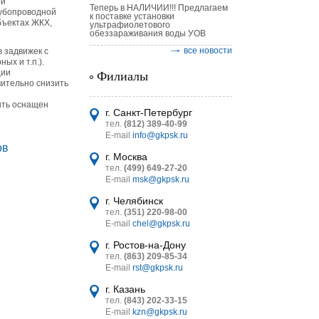
ой
Теперь в НАЛИЧИИ!!! Предлагаем
рубопроводной
к поставке установки
бъектах ЖКХ,
ультрафиолетового
обеззараживания воды УОВ
все новости
 задвижек с
х и т.п.).
ции
Филиалы
чительно снизить
астительных
ыть оснащен
логическим
г. Санкт-Петербург
тел.
(812) 389-40-99
E-mail
info@gkpsk.ru
ов
г. Москва
тел.
(499) 649-27-20
траиваемое число оборотов
E-mail
msk@gkpsk.ru
выходного вала,
Масса
итель
еобходимое для закрытия
г. Челябинск
кг,
(открытия) арматуры, об.
тел.
(351) 220-98-00
УТ MINI
±8%
E-mail
chel@gkpsk.ru
имальное
Максимальное
г. Ростов-на-Дону
тел.
(863) 209-85-34
26
25
E-mail
rst@gkpsk.ru
300
32
г. Казань
300
32
тел.
(843) 202-33-15
E-mail
kzn@gkpsk.ru
300
47