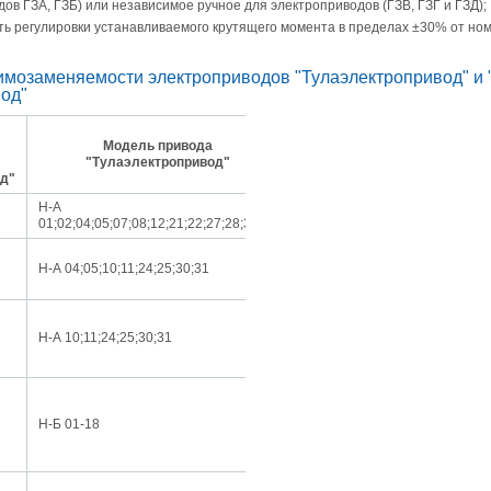
ов ГЗА, ГЗБ) или независимое ручное для электроприводов (ГЗВ, ГЗГ и ГЗД);
ь регулировки устанавливаемого крутящего момента в пределах ±30% от но
имозаменяемости электроприводов "Тулаэлектропривод" и 
од"
Для
Модель привода
многооборотной
"Тулаэлектропривод"
арматуры
д"
Н-А
Ду 50-100мм.(Рн
01;02;04;05;07;08;12;21;22;27;28;32;33
10,16,25)
Ду 150 (Рн
Н-А 04;05;10;11;24;25;30;31
10,16,25) Ду 50-
150 (Рн 40,63)
Ду 50-150 (для
работы в
Н-А 10;11;24;25;30;31
режиме S-2 до
30мин.)
Ду 150-400 с
необходимым
Н-Б 01-18
крутящим
моментом до
200НМ .
Ду 150-400 с