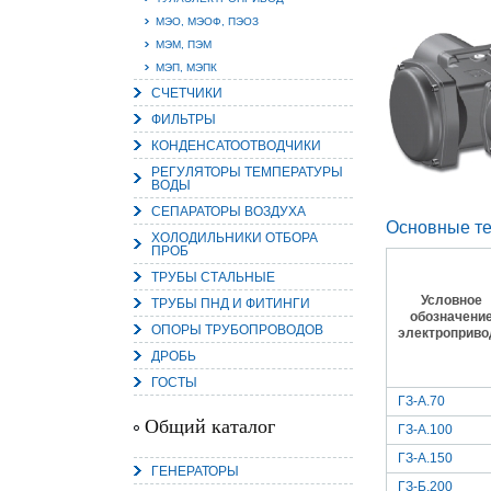
МЭО, МЭОФ, ПЭОЗ
МЭМ, ПЭМ
МЭП, МЭПК
СЧЕТЧИКИ
15.
ФИЛЬТРЫ
Руч
Пос
КОНДЕНСАТООТВОДЧИКИ
Нас
мас
РЕГУЛЯТОРЫ ТЕМПЕРАТУРЫ
пра
ВОДЫ
СЕПАРАТОРЫ ВОЗДУХА
Основные те
ХОЛОДИЛЬНИКИ ОТБОРА
ПРОБ
ТРУБЫ СТАЛЬНЫЕ
Условное
ТРУБЫ ПНД И ФИТИНГИ
обозначени
ОПОРЫ ТРУБОПРОВОДОВ
электроприво
ДРОБЬ
2
ГОСТЫ
ГЗ-А.70
О
С
Общий каталог
ГЗ-А.100
ГЗ-А.150
ГЕНЕРАТОРЫ
ГЗ-Б.200