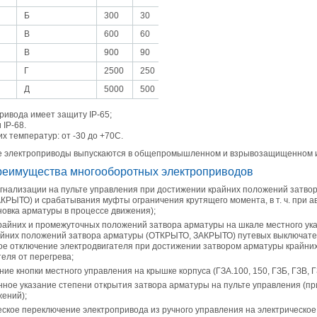
Б
300
30
24, 36
12,18
1
В
600
60
36
12,18,24
1
В
900
90
24
12,18,36
1
Г
2500
250
24
12,18,36
1
Д
5000
500
12
18,24
1
ривода имеет защиту IP-65;
 IP-68.
х температур: от -30 до +70С.
 электроприводы выпускаются в общепромышленном и взрывозащищенном 
реимущества многооборотных электроприводов
гнализации на пульте управления при достижении крайних положений затво
КРЫТО) и срабатывания муфты ограничения крутящего момента, в т. ч. при 
новка арматуры в процессе движения);
райних и промежуточных положений затвора арматуры на шкале местного ука
айних положений затвора арматуры (ОТКРЫТО, ЗАКРЫТО) путевых выключате
ое отключение электродвигателя при достижении затвором арматуры крайни
еля от перегрева;
ие кнопки местного управления на крышке корпуса (ГЗА.100, 150, ГЗБ, ГЗВ, Г
ное указание степени открытия затвора арматуры на пульте управления (пр
жений);
ское переключение электропривода из ручного управления на электрическое