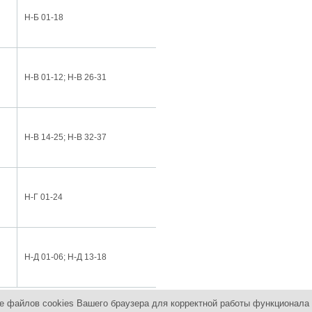
необходимым
Н-Б 01-18
крутящим
моментом до
300НМ .
Ду 200-1200 с
необходимым
Н-В 01-12; Н-В 26-31
крутящим
моментом до
600НМ.
Ду 200-1200 с
необходимым
Н-В 14-25; Н-В 32-37
крутящим
моментом до
1000НМ.
Ду 500-1400 с
необходимым
Н-Г 01-24
крутящим
моментом до
3000НМ.
Ду 500-1400 с
необходимым
Н-Д 01-06; Н-Д 13-18
крутящим
моментом до
7000НМ.
е файлов cookies Вашего браузера для корректной работы функционала 