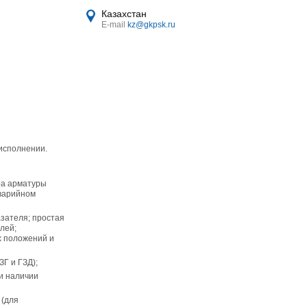
Казахстан
300
47
E-mail
kz@gkpsk.ru
400
106
400
106
400
185
400
260
исполнении.
ра арматуры
аварийном
зателя; простая
лей;
х положений и
ЗГ и ГЗД);
и наличии
 (для