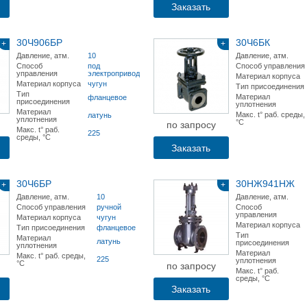
Заказать
30Ч906БР
30Ч6БК
+
+
Давление, атм.
10
Давление, атм.
Способ
под
Способ управления
управления
электропривод
Материал корпуса
Материал корпуса
чугун
Тип присоединения
Тип
Материал
фланцевое
присоединения
уплотнения
Материал
Макс. t° раб. среды,
латунь
уплотнения
°С
по запросу
Макс. t° раб.
225
среды, °С
Заказать
30Ч6БР
30НЖ941НЖ
+
+
Давление, атм.
10
Давление, атм.
Способ управления
ручной
Способ
управления
Материал корпуса
чугун
Материал корпуса
Тип присоединения
фланцевое
Тип
Материал
латунь
присоединения
уплотнения
Материал
Макс. t° раб. среды,
225
уплотнения
°С
по запросу
Макс. t° раб.
среды, °С
Заказать