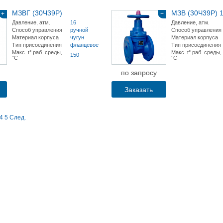
МЗВГ (30Ч39Р)
МЗВ (30Ч39Р) 
+
+
Давление, атм.
16
Давление, атм.
Способ управления
ручной
Способ управления
Материал корпуса
чугун
Материал корпуса
Тип присоединения
фланцевое
Тип присоединения
Макс. t° раб. среды,
Макс. t° раб. среды,
150
°С
°С
по запросу
Заказать
4
5
След.