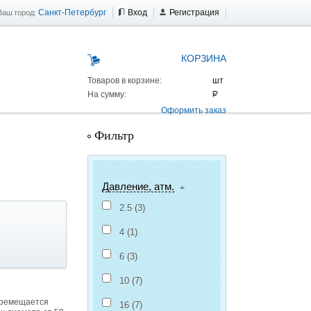
Санкт-Петербург
Вход
Регистрация
Ваш город:
КОРЗИНА
Товаров в корзине:
На сумму:
Оформить заказ
Фильтр
Давление, атм.
2.5 (
3
)
4 (
1
)
6 (
3
)
10 (
7
)
 AS 25 г/п
еремещается
16 (
7
)