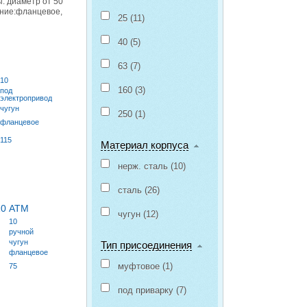
: диаметр от 50
ение:фланцевое,
25 (
11
)
40 (
5
)
63 (
7
)
10
160 (
3
)
под
астительных
электропривод
логическим
чугун
250 (
1
)
фланцевое
115
Материал корпуса
нерж. сталь (
10
)
итель
сталь (
26
)
10 АТМ
УТ MINI
чугун (
12
)
10
ручной
чугун
Тип присоединения
фланцевое
муфтовое (
1
)
75
под приварку (
7
)