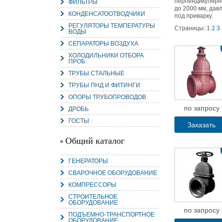
перпендикулярно
ФИЛЬТРЫ
до 2000 мм, дав
КОНДЕНСАТООТВОДЧИКИ
под приварку.
РЕГУЛЯТОРЫ ТЕМПЕРАТУРЫ
Страницы:
1
2
3
ВОДЫ
СЕПАРАТОРЫ ВОЗДУХА
15.
ХОЛОДИЛЬНИКИ ОТБОРА
Руч
ПРОБ
Пос
Нас
ТРУБЫ СТАЛЬНЫЕ
мас
пра
ТРУБЫ ПНД И ФИТИНГИ
ОПОРЫ ТРУБОПРОВОДОВ
по запросу
ДРОБЬ
ГОСТЫ
Заказать
Общий каталог
ГЕНЕРАТОРЫ
2
СВАРОЧНОЕ ОБОРУДОВАНИЕ
КОМПРЕССОРЫ
О
С
СТРОИТЕЛЬНОЕ
ОБОРУДОВАНИЕ
по запросу
ПОДЪЕМНО-ТРАНСПОРТНОЕ
ОБОРУДОВАНИЕ