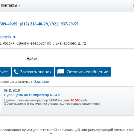
Контакты
 389-40-99, (812) 318-40-29, (921) 937-29-59
gkpsk.ru
 Россия, Санкт-Петербург, пр. Луначарского, д. 72
Найти
счёт
Заказать звонок
Оставить сообщение
 запорная арматура
Задвижки
09.11.2018
Суперцена на компрессор К-24М
Промышленный компрессор
К24М
по цене
48 500
руб!
Оборудование в наличии на складе, кол-во товара ограничено.
15.10.2018
Скидка на гидравлическую тележку
Уникальная возможность приобрести (в наличии на складе) тележку гидравлическую
2,5т по спец цене.
бопроводная арматура, в которой запирающий или регулирующий элемент п