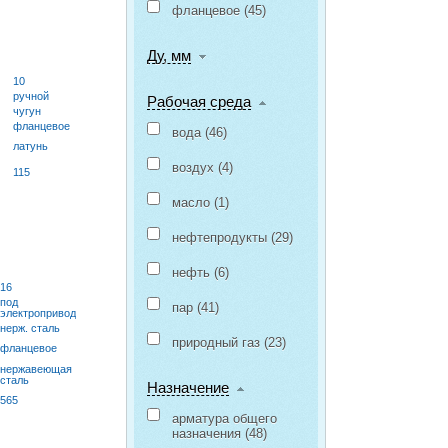
фланцевое (
45
)
Ду, мм
10
ручной
Рабочая среда
чугун
фланцевое
вода (
46
)
латунь
воздух (
4
)
115
масло (
1
)
нефтепродукты (
29
)
нефть (
6
)
16
под
пар (
41
)
электропривод
нерж. сталь
природный газ (
23
)
фланцевое
нержавеющая
сталь
Назначение
565
арматура общего
назначения (
48
)