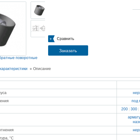
05.09.2018
Новое поступление на склад насосов
Насосы Calpeda в НАЛИЧИИ
https://www.1nasos.ru/vodosnabzhenie-otoplenie/calpeda-mxh-203e
01.2018
Сравнить
ные насосы НБУ без торговой наценки!
тупление насосов НБУ 700-02 на склад в Спб. Купите сегодня по цене производителя!
ос бочковой универсальный НБУ 700-02 предназначен для перекачивания пищевых р
Заказать
ел из бочек и других емкостей и соответствует государственным санитарно-эпидемео
вилам и нормам.
братные поворотные
15.01.2018
Распродажа подъемного оборудования BRANO и насосов ИРТЫШ
характеристики
Описание
Оборудование в наличии на складе!!! Цены фиксированы!
03.03.2017
Акция на Пневмонагнетатель ТОПОЛЬ 300 ТРАНСМИКС и Растворосмес
пуса
нер
СКАУТ MINI
Цены на
Пневмонагнетатель Тополь 300 ТРАНСМИКС
и
Растворосмеситель СКА
нения
под 
снижены!
Товар имеется в наличии на складе.
200
|
300
|
8.02.2017
Наклонный подъемник Minor Escalera по цене 2014 года
армат
борудование в наличии на складе.
наз
тоимость 260 000 руб!
отнения
нер
тура, °С