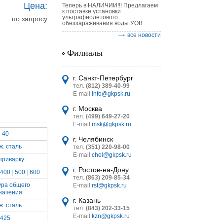
Цена:
Теперь в НАЛИЧИИ!!! Предлагаем
к поставке установки
ультрафиолетового
по запросу
обеззараживания воды УОВ
все новости
Филиалы
астительных
г. Санкт-Петербург
логическим
тел.
(812) 389-40-99
E-mail
info@gkpsk.ru
г. Москва
тел.
(499) 649-27-20
E-mail
msk@gkpsk.ru
40
г. Челябинск
итель
ж. сталь
тел.
(351) 220-98-00
E-mail
chel@gkpsk.ru
УТ MINI
приварку
г. Ростов-на-Дону
400
|
500
|
600
тел.
(863) 209-85-34
ура общего
E-mail
rst@gkpsk.ru
начения
г. Казань
ж. сталь
тел.
(843) 202-33-15
E-mail
kzn@gkpsk.ru
425