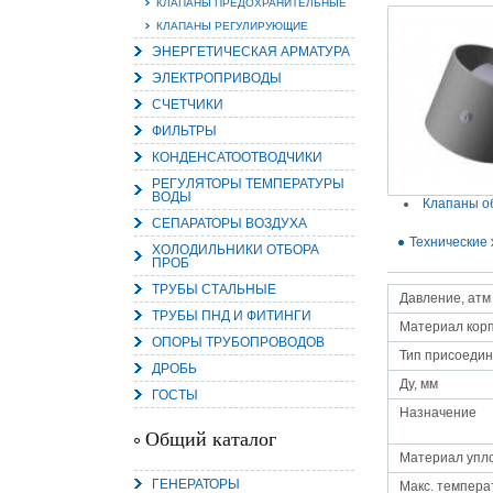
КЛАПАНЫ ПРЕДОХРАНИТЕЛЬНЫЕ
КЛАПАНЫ РЕГУЛИРУЮЩИЕ
ЭНЕРГЕТИЧЕСКАЯ АРМАТУРА
ЭЛЕКТРОПРИВОДЫ
СЧЕТЧИКИ
15.
ФИЛЬТРЫ
Руч
КОНДЕНСАТООТВОДЧИКИ
Пос
Нас
РЕГУЛЯТОРЫ ТЕМПЕРАТУРЫ
мас
ВОДЫ
пра
Клапаны о
СЕПАРАТОРЫ ВОЗДУХА
Технические 
ХОЛОДИЛЬНИКИ ОТБОРА
ПРОБ
ТРУБЫ СТАЛЬНЫЕ
Давление, атм
ТРУБЫ ПНД И ФИТИНГИ
Материал кор
ОПОРЫ ТРУБОПРОВОДОВ
Тип присоеди
ДРОБЬ
Ду, мм
2
ГОСТЫ
Назначение
О
Общий каталог
С
Материал упл
ГЕНЕРАТОРЫ
Макс. темпера