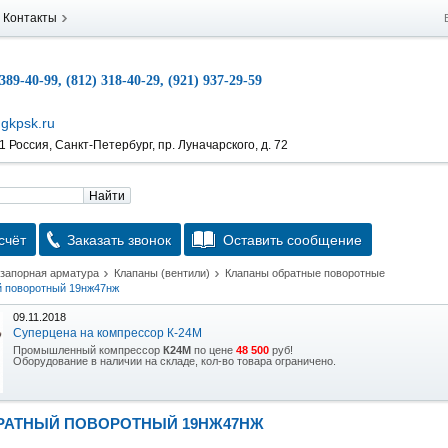
Контакты
 389-40-99, (812) 318-40-29, (921) 937-29-59
gkpsk.ru
 Россия, Санкт-Петербург, пр. Луначарского, д. 72
Найти
счёт
Заказать звонок
Оставить сообщение
 запорная арматура
Клапаны (вентили)
Клапаны обратные поворотные
й поворотный 19нж47нж
09.11.2018
Суперцена на компрессор К-24М
Промышленный компрессор
К24М
по цене
48 500
руб!
Оборудование в наличии на складе, кол-во товара ограничено.
15.10.2018
Скидка на гидравлическую тележку
РАТНЫЙ ПОВОРОТНЫЙ 19НЖ47НЖ
Уникальная возможность приобрести (в наличии на складе) тележку гидравлическую
2,5т по спец цене.