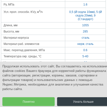
Ру, МПа
1.6
3
Усл. проп. способн. KVy, м
/ч
0,5 (Ø седла 10мм), 5 (Ø
седла 20мм), 9
(Стандарт)
Длина, мм
1055
Высота, мм
285
Материал корпуса
сталь
Материал раб. элементов
нерж. сталь
Макс. перепад давления, МПа
0.6
Температура окр. среды, °С
5-40
Макс. относит. влажность, %
90
Продолжая использовать этот сайт, Вы соглашаетесь на использовани
Погрешность настройки, °С
+-1.5
файлов cookies Вашего браузера для корректной работы функционала
Пределы настройки, °С
20-80
сайта (авторизации, регистрации, корзины, заказов, сортировки и
фильтрации товаров) и пользовательских данных с помощью
Яндекс.Метрика, необходимых для аналитики и улучшения качества
работы сайта.
Группа Компаний
ПромСнабКомплект
Комплексное снабжение промышленным оборудованием
Понятно
Узнать больше
© 2015 Все права защищены.
Разработка сайта | CoreGroup