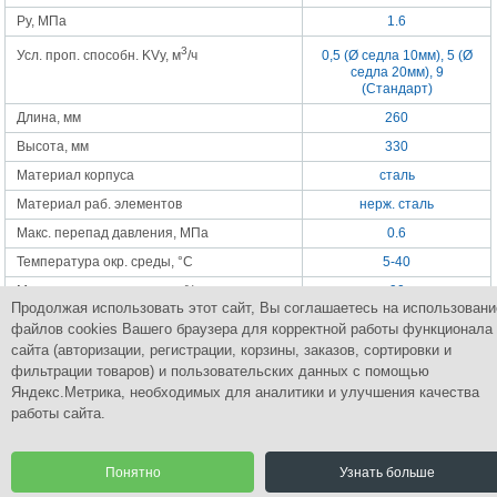
Ру, МПа
1.6
3
Усл. проп. способн. KVy, м
/ч
0,5 (Ø седла 10мм), 5 (Ø
седла 20мм), 9
(Стандарт)
Длина, мм
260
Высота, мм
330
Материал корпуса
сталь
Материал раб. элементов
нерж. сталь
Макс. перепад давления, МПа
0.6
Температура окр. среды, °С
5-40
Макс. относит. влажность, %
90
Продолжая использовать этот сайт, Вы соглашаетесь на использовани
Погрешность настройки, °С
+-1.5
файлов cookies Вашего браузера для корректной работы функционала
Пределы настройки, °С
20-80
сайта (авторизации, регистрации, корзины, заказов, сортировки и
фильтрации товаров) и пользовательских данных с помощью
Яндекс.Метрика, необходимых для аналитики и улучшения качества
работы сайта.
Группа Компаний
ПромСнабКомплект
Комплексное снабжение промышленным оборудованием
Понятно
Узнать больше
© 2015 Все права защищены.
Разработка сайта | CoreGroup