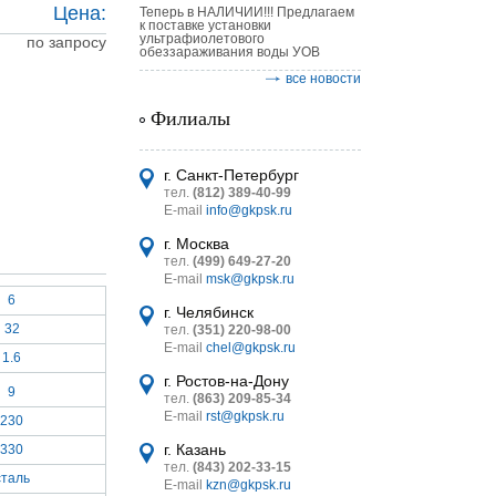
Цена:
Теперь в НАЛИЧИИ!!! Предлагаем
к поставке установки
ультрафиолетового
по запросу
обеззараживания воды УОВ
все новости
Филиалы
астительных
г. Санкт-Петербург
логическим
тел.
(812) 389-40-99
E-mail
info@gkpsk.ru
г. Москва
тел.
(499) 649-27-20
E-mail
msk@gkpsk.ru
6
г. Челябинск
итель
32
тел.
(351) 220-98-00
E-mail
chel@gkpsk.ru
УТ MINI
1.6
г. Ростов-на-Дону
9
тел.
(863) 209-85-34
E-mail
rst@gkpsk.ru
230
г. Казань
330
тел.
(843) 202-33-15
сталь
E-mail
kzn@gkpsk.ru