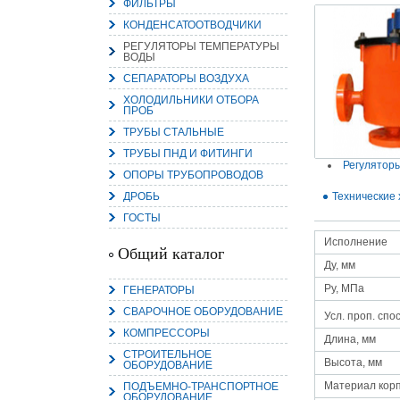
ФИЛЬТРЫ
КОНДЕНСАТООТВОДЧИКИ
РЕГУЛЯТОРЫ ТЕМПЕРАТУРЫ
ВОДЫ
СЕПАРАТОРЫ ВОЗДУХА
ХОЛОДИЛЬНИКИ ОТБОРА
15.
ПРОБ
Руч
Пос
ТРУБЫ СТАЛЬНЫЕ
Нас
мас
ТРУБЫ ПНД И ФИТИНГИ
пра
Регулятор
ОПОРЫ ТРУБОПРОВОДОВ
ДРОБЬ
Технические 
ГОСТЫ
Исполнение
Общий каталог
Ду, мм
Ру, МПа
ГЕНЕРАТОРЫ
СВАРОЧНОЕ ОБОРУДОВАНИЕ
Усл. проп. спо
2
КОМПРЕССОРЫ
Длина, мм
О
СТРОИТЕЛЬНОЕ
С
Высота, мм
ОБОРУДОВАНИЕ
Материал кор
ПОДЪЕМНО-ТРАНСПОРТНОЕ
ОБОРУДОВАНИЕ