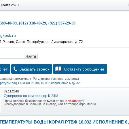
Контакты
 389-40-99, (812) 318-40-29, (921) 937-29-59
gkpsk.ru
 Россия, Санкт-Петербург, пр. Луначарского, д. 72
Найти
счёт
Заказать звонок
Оставить сообщение
 запорная арматура
Регуляторы температуры воды
ературы воды КОРАЛ РТВЖ 16.032 исполнение 6 Ду 32
09.11.2018
Суперцена на компрессор К-24М
Промышленный компрессор
К24М
по цене
48 500
руб!
Оборудование в наличии на складе, кол-во товара ограничено.
15.10.2018
Скидка на гидравлическую тележку
ТЕМПЕРАТУРЫ ВОДЫ КОРАЛ РТВЖ 16.032 ИСПОЛНЕНИЕ 6 
Уникальная возможность приобрести (в наличии на складе) тележку гидравлическую
2,5т по спец цене.