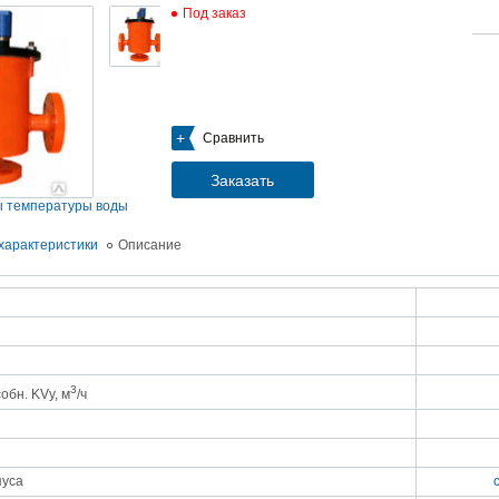
Под заказ
05.09.2018
Новое поступление на склад насосов
Насосы Calpeda в НАЛИЧИИ
https://www.1nasos.ru/vodosnabzhenie-otoplenie/calpeda-mxh-203e
01.2018
Сравнить
ные насосы НБУ без торговой наценки!
тупление насосов НБУ 700-02 на склад в Спб. Купите сегодня по цене производителя!
ос бочковой универсальный НБУ 700-02 предназначен для перекачивания пищевых р
Заказать
ел из бочек и других емкостей и соответствует государственным санитарно-эпидемео
вилам и нормам.
ы температуры воды
15.01.2018
Распродажа подъемного оборудования BRANO и насосов ИРТЫШ
характеристики
Описание
Оборудование в наличии на складе!!! Цены фиксированы!
03.03.2017
Акция на Пневмонагнетатель ТОПОЛЬ 300 ТРАНСМИКС и Растворосмес
СКАУТ MINI
Цены на
Пневмонагнетатель Тополь 300 ТРАНСМИКС
и
Растворосмеситель СКА
снижены!
Товар имеется в наличии на складе.
3
собн. KVy, м
/ч
8.02.2017
Наклонный подъемник Minor Escalera по цене 2014 года
борудование в наличии на складе.
тоимость 260 000 руб!
пуса