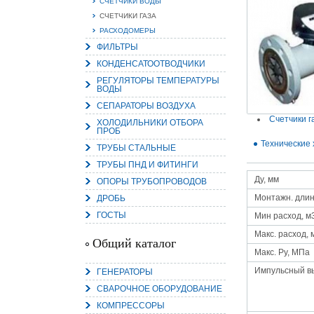
СЧЕТЧИКИ ВОДЫ
СЧЕТЧИКИ ГАЗА
РАСХОДОМЕРЫ
ФИЛЬТРЫ
КОНДЕНСАТООТВОДЧИКИ
15.
Руч
РЕГУЛЯТОРЫ ТЕМПЕРАТУРЫ
ВОДЫ
Пос
Нас
СЕПАРАТОРЫ ВОЗДУХА
мас
пра
Счетчики г
ХОЛОДИЛЬНИКИ ОТБОРА
ПРОБ
Технические 
ТРУБЫ СТАЛЬНЫЕ
ТРУБЫ ПНД И ФИТИНГИ
Ду, мм
ОПОРЫ ТРУБОПРОВОДОВ
Монтажн. длин
ДРОБЬ
ГОСТЫ
Мин расход, м
Макс. расход, 
2
Общий каталог
Макс. Py, МПа
О
С
Импульсный в
ГЕНЕРАТОРЫ
СВАРОЧНОЕ ОБОРУДОВАНИЕ
КОМПРЕССОРЫ