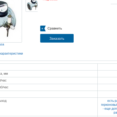
05.09.2018
Новое поступление на склад насосов
Насосы Calpeda в НАЛИЧИИ
https://www.1nasos.ru/vodosnabzhenie-otoplenie/calpeda-mxh-203e
01.2018
Сравнить
ные насосы НБУ без торговой наценки!
тупление насосов НБУ 700-02 на склад в Спб. Купите сегодня по цене производителя!
ос бочковой универсальный НБУ 700-02 предназначен для перекачивания пищевых р
Заказать
ел из бочек и других емкостей и соответствует государственным санитарно-эпидемео
вилам и нормам.
аза
15.01.2018
Распродажа подъемного оборудования BRANO и насосов ИРТЫШ
характеристики
Оборудование в наличии на складе!!! Цены фиксированы!
03.03.2017
Акция на Пневмонагнетатель ТОПОЛЬ 300 ТРАНСМИКС и Растворосмес
а, мм
СКАУТ MINI
Цены на
Пневмонагнетатель Тополь 300 ТРАНСМИКС
и
Растворосмеситель СКА
3/час
снижены!
Товар имеется в наличии на складе.
м3/час
8.02.2017
Наклонный подъемник Minor Escalera по цене 2014 года
борудование в наличии на складе.
тоимость 260 000 руб!
ыход
есть 
герконовы
- еще до
р