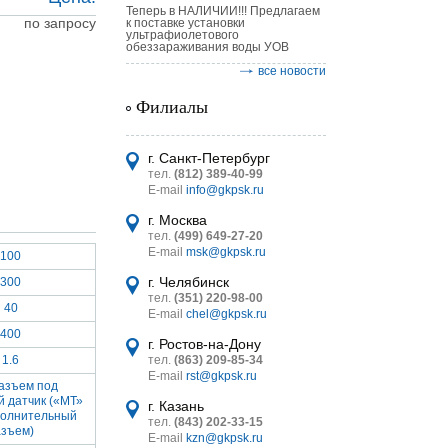
Теперь в НАЛИЧИИ!!! Предлагаем
по запросу
к поставке установки
ультрафиолетового
обеззараживания воды УОВ
все новости
Филиалы
астительных
логическим
г. Санкт-Петербург
тел.
(812) 389-40-99
E-mail
info@gkpsk.ru
г. Москва
тел.
(499) 649-27-20
E-mail
msk@gkpsk.ru
100
итель
г. Челябинск
300
тел.
(351) 220-98-00
УТ MINI
40
E-mail
chel@gkpsk.ru
400
г. Ростов-на-Дону
1.6
тел.
(863) 209-85-34
E-mail
rst@gkpsk.ru
разъем под
й датчик («МТ»
г. Казань
полнительный
тел.
(843) 202-33-15
азъем)
E-mail
kzn@gkpsk.ru