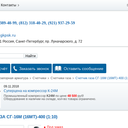
Контакты
 389-40-99, (812) 318-40-29, (921) 937-29-59
gkpsk.ru
 Россия, Санкт-Петербург, пр. Луначарского, д. 72
Найти
счёт
Заказать звонок
Оставить сообщение
 запорная арматура
Счетчики
Счетчики газа
Счетчик газа СГ-16М (16МТ)-400 (1
09.11.2018
Суперцена на компрессор К-24М
Промышленный компрессор
К24М
по цене
48 500
руб!
Оборудование в наличии на складе, кол-во товара ограничено.
15.10.2018
Скидка на гидравлическую тележку
А СГ-16М (16МТ)-400 (1:10)
Уникальная возможность приобрести (в наличии на складе) тележку гидравлическую
2,5т по спец цене.
Под заказ