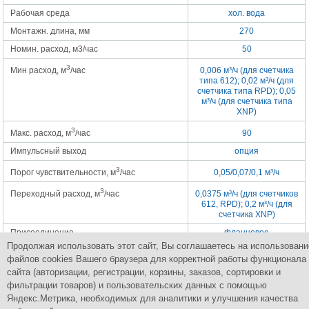
Рабочая среда
хол. вода
Монтажн. длина, мм
270
Номин. расход, м3/час
50
3
Мин расход, м
/час
0,006 м³/ч (для счетчика
типа 612); 0,02 м³/ч (для
счетчика типа RPD); 0,05
м³/ч (для счетчика типа
XNP)
3
Макс. расход, м
/час
90
Импульсный выход
опция
3
Порог чувствительности, м
/час
0,05/0,07/0,1 м³/ч
3
Переходный расход, м
/час
0,0375 м³/ч (для счетчиков
612, RPD); 0,2 м³/ч (для
счетчика XNP)
Присоединение
фланцевое
Продолжая использовать этот сайт, Вы соглашаетесь на использовани
Рабочее положение
любое (счетный
файлов cookies Вашего браузера для корректной работы функционала
механизм — вверх или
под наклоном до 90º)
сайта (авторизации, регистрации, корзины, заказов, сортировки и
фильтрации товаров) и пользовательских данных с помощью
Яндекс.Метрика, необходимых для аналитики и улучшения качества