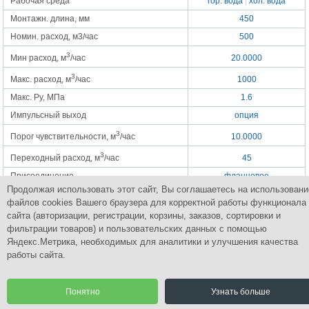
Рабочая среда
гор. вода
|
хол. вода
Монтажн. длина, мм
450
Номин. расход, м3/час
500
3
Мин расход, м
/час
20.0000
3
Макс. расход, м
/час
1000
Макс. Py, МПа
1.6
Импульсный выход
опция
3
Порог чувствительности, м
/час
10.0000
3
Переходный расход, м
/час
45
Присоединение
фланцевое
Продолжая использовать этот сайт, Вы соглашаетесь на использовани
Рабочее положение
любое (счетный
файлов cookies Вашего браузера для корректной работы функционала
механизм - вверх или под
наклоном 90º" )
сайта (авторизации, регистрации, корзины, заказов, сортировки и
фильтрации товаров) и пользовательских данных с помощью
Яндекс.Метрика, необходимых для аналитики и улучшения качества
работы сайта.
Группа Компаний
ПромСнабКомплект
Комплексное снабжение промышленным оборудованием
Понятно
Узнать больше
© 2015 Все права защищены.
Разработка сайта | CoreGroup