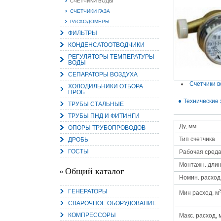
СЧЕТЧИКИ ВОДЫ
СЧЕТЧИКИ ГАЗА
РАСХОДОМЕРЫ
ФИЛЬТРЫ
КОНДЕНСАТООТВОДЧИКИ
15.
Руч
РЕГУЛЯТОРЫ ТЕМПЕРАТУРЫ
ВОДЫ
Пос
Нас
СЕПАРАТОРЫ ВОЗДУХА
мас
пра
Счетчики 
ХОЛОДИЛЬНИКИ ОТБОРА
ПРОБ
Технические 
ТРУБЫ СТАЛЬНЫЕ
ТРУБЫ ПНД И ФИТИНГИ
Ду, мм
ОПОРЫ ТРУБОПРОВОДОВ
Тип счетчика
ДРОБЬ
ГОСТЫ
Рабочая сред
Монтажн. длин
2
Общий каталог
Номин. расход,
О
С
ГЕНЕРАТОРЫ
Мин расход, м
СВАРОЧНОЕ ОБОРУДОВАНИЕ
КОМПРЕССОРЫ
Макс. расход, 