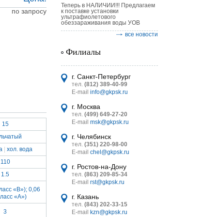
Теперь в НАЛИЧИИ!!! Предлагаем
по запросу
к поставке установки
ультрафиолетового
обеззараживания воды УОВ
все новости
Филиалы
астительных
логическим
г. Санкт-Петербург
тел.
(812) 389-40-99
E-mail
info@gkpsk.ru
г. Москва
тел.
(499) 649-27-20
E-mail
msk@gkpsk.ru
15
итель
г. Челябинск
льчатый
тел.
(351) 220-98-00
УТ MINI
а
|
хол. вода
E-mail
chel@gkpsk.ru
110
г. Ростов-на-Дону
1.5
тел.
(863) 209-85-34
E-mail
rst@gkpsk.ru
класс «В»); 0,06
г. Казань
класс «А»)
тел.
(843) 202-33-15
3
E-mail
kzn@gkpsk.ru