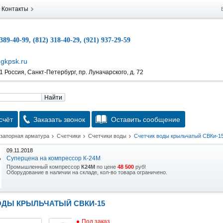
Контакты
 389-40-99, (812) 318-40-29, (921) 937-29-59
gkpsk.ru
 Россия, Санкт-Петербург, пр. Луначарского, д. 72
Найти
счёт
Заказать звонок
Оставить сообщение
 запорная арматура
Счетчики
Счетчики воды
Счетчик воды крыльчатый СВКи-1
09.11.2018
Суперцена на компрессор К-24М
Промышленный компрессор
К24М
по цене
48 500
руб!
Оборудование в наличии на складе, кол-во товара ограничено.
15.10.2018
Скидка на гидравлическую тележку
ОДЫ КРЫЛЬЧАТЫЙ СВКИ-15
Уникальная возможность приобрести (в наличии на складе) тележку гидравлическую
2,5т по спец цене.
Под заказ