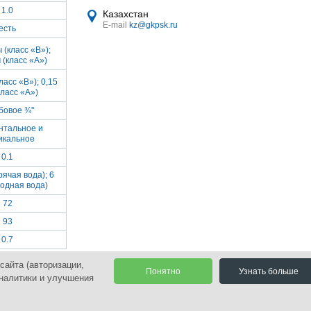
1.0
Казахстан
E-mail
kz@gkpsk.ru
есть
ч (класс «В»);
ч (класс «А»)
класс «В»); 0,15
класс «А»)
бовое ¾''
нтальное и
икальное
0.1
рячая вода); 6
лодная вода)
72
93
0.7
сайта (авторизации,
Понятно
Узнать больше
аналитики и улучшения
оиск
Политика и согласие на обработку персональных данных
Разработка сайта | CoreGroup