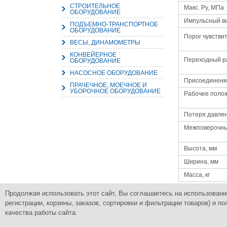
СТРОИТЕЛЬНОЕ
Макс. Py, МПа
ОБОРУДОВАНИЕ
Импульсный в
ПОДЪЕМНО-ТРАНСПОРТНОЕ
ОБОРУДОВАНИЕ
Порог чувстви
ВЕСЫ, ДИНАМОМЕТРЫ
КОНВЕЙЕРНОЕ
Переходный ра
ОБОРУДОВАНИЕ
НАСОСНОЕ ОБОРУДОВАНИЕ
Присоединени
ПРАЧЕЧНОЕ, МОЕЧНОЕ И
УБОРОЧНОЕ ОБОРУДОВАНИЕ
Рабочее поло
Потеря давле
Межповерочны
Высота, мм
Ширина, мм
Масса, кг
Продолжая использовать этот сайт, Вы соглашаетесь на использовани
регистрации, корзины, заказов, сортировки и фильтрации товаров) и
Группа Компаний
Комплексное снабжение промышленным
ПромСнабКомплект
качества работы сайта.
© 2015 Все права защищены.