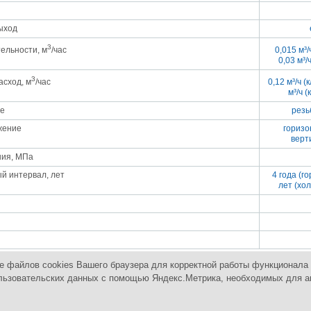
ыход
3
тельности, м
/час
0,015 м³/
0,03 м³/
3
сход, м
/час
0,12 м³/ч (
м³/ч (
е
резь
жение
горизо
верт
ния, МПа
й интервал, лет
4 года (го
лет (хо
е файлов cookies Вашего браузера для корректной работы функционала 
 пользовательских данных с помощью Яндекс.Метрика, необходимых для 
 оборудованием
Контакты
Карта сайта
П