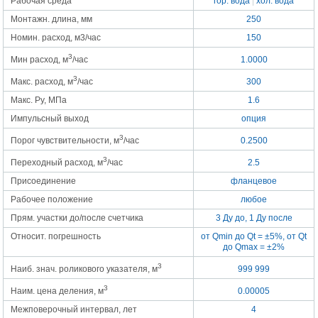
Рабочая среда
гор. вода
|
хол. вода
Монтажн. длина, мм
250
Номин. расход, м3/час
150
3
Мин расход, м
/час
1.0000
3
Макс. расход, м
/час
300
Макс. Py, МПа
1.6
Импульсный выход
опция
3
Порог чувствительности, м
/час
0.2500
3
Переходный расход, м
/час
2.5
Присоединение
фланцевое
Рабочее положение
любое
Прям. участки до/после счетчика
3 Ду до, 1 Ду после
Относит. погрешность
от Qmin до Qt = ±5%, от Qt
до Qmax = ±2%
3
Наиб. знач. роликового указателя, м
999 999
3
Наим. цена деления, м
0.00005
Межповерочный интервал, лет
4