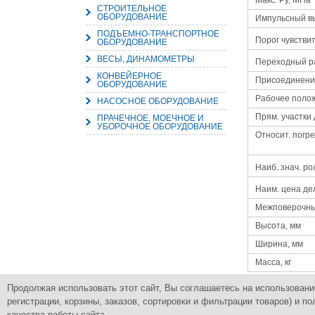
Макс. Py, МПа
СТРОИТЕЛЬНОЕ
ОБОРУДОВАНИЕ
Импульсный в
ПОДЪЕМНО-ТРАНСПОРТНОЕ
Порог чувстви
ОБОРУДОВАНИЕ
ВЕСЫ, ДИНАМОМЕТРЫ
Переходный ра
КОНВЕЙЕРНОЕ
Присоединени
ОБОРУДОВАНИЕ
Рабочее поло
НАСОСНОЕ ОБОРУДОВАНИЕ
Прям. участки 
ПРАЧЕЧНОЕ, МОЕЧНОЕ И
УБОРОЧНОЕ ОБОРУДОВАНИЕ
Относит. погр
Наиб. знач. ро
Наим. цена де
Межповерочны
Высота, мм
Ширина, мм
Масса, кг
Продолжая использовать этот сайт, Вы соглашаетесь на использовани
регистрации, корзины, заказов, сортировки и фильтрации товаров) и
Группа Компаний
Комплексное снабжение промышленным
ПромСнабКомплект
качества работы сайта.