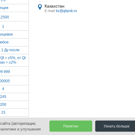
1.6
Казахстан
пция
E-mail
kz@gkpsk.ru
.2500
1
нцевое
юбое
, 1 Ду после
Qt = ±5%, от Qt
max = ±2%
99 999
.00005
4
245
200
15
сайта (авторизации,
Понятно
Узнать больше
аналитики и улучшения
оиск
Политика и согласие на обработку персональных данных