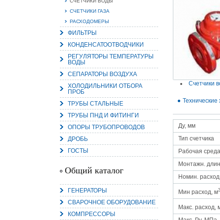
СЧЕТЧИКИ ВОДЫ
СЧЕТЧИКИ ГАЗА
РАСХОДОМЕРЫ
ФИЛЬТРЫ
КОНДЕНСАТООТВОДЧИКИ
15.
Руч
РЕГУЛЯТОРЫ ТЕМПЕРАТУРЫ
ВОДЫ
Пос
Нас
СЕПАРАТОРЫ ВОЗДУХА
мас
пра
Счетчики 
ХОЛОДИЛЬНИКИ ОТБОРА
ПРОБ
Технические 
ТРУБЫ СТАЛЬНЫЕ
ТРУБЫ ПНД И ФИТИНГИ
Ду, мм
ОПОРЫ ТРУБОПРОВОДОВ
Тип счетчика
ДРОБЬ
ГОСТЫ
Рабочая сред
Монтажн. длин
2
Общий каталог
Номин. расход,
О
С
ГЕНЕРАТОРЫ
Мин расход, м
СВАРОЧНОЕ ОБОРУДОВАНИЕ
Макс. расход, 
КОМПРЕССОРЫ