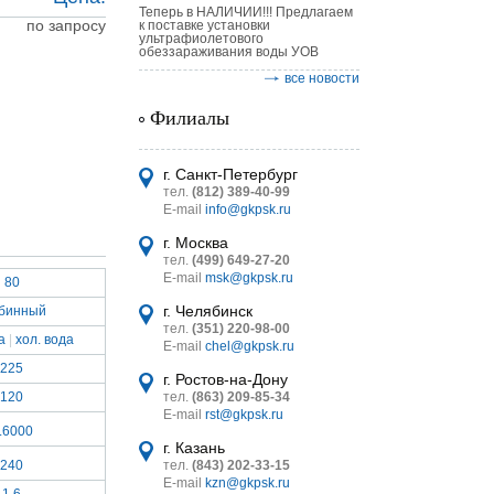
Теперь в НАЛИЧИИ!!! Предлагаем
по запросу
к поставке установки
ультрафиолетового
обеззараживания воды УОВ
все новости
Филиалы
астительных
логическим
г. Санкт-Петербург
тел.
(812) 389-40-99
E-mail
info@gkpsk.ru
г. Москва
тел.
(499) 649-27-20
E-mail
msk@gkpsk.ru
80
итель
г. Челябинск
бинный
тел.
(351) 220-98-00
УТ MINI
а
|
хол. вода
E-mail
chel@gkpsk.ru
225
г. Ростов-на-Дону
120
тел.
(863) 209-85-34
E-mail
rst@gkpsk.ru
.6000
г. Казань
240
тел.
(843) 202-33-15
E-mail
kzn@gkpsk.ru