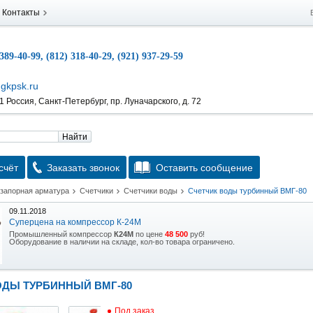
Контакты
 389-40-99, (812) 318-40-29, (921) 937-29-59
gkpsk.ru
 Россия, Санкт-Петербург, пр. Луначарского, д. 72
Найти
счёт
Заказать звонок
Оставить сообщение
 запорная арматура
Счетчики
Счетчики воды
Счетчик воды турбинный ВМГ-80
09.11.2018
Суперцена на компрессор К-24М
Промышленный компрессор
К24М
по цене
48 500
руб!
Оборудование в наличии на складе, кол-во товара ограничено.
15.10.2018
Скидка на гидравлическую тележку
ОДЫ ТУРБИННЫЙ ВМГ-80
Уникальная возможность приобрести (в наличии на складе) тележку гидравлическую
2,5т по спец цене.
Под заказ