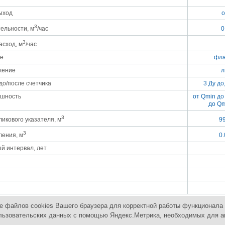
ыход
о
3
тельности, м
/час
0
3
сход, м
/час
е
фла
жение
л
до/после счетчика
3 Ду до
ешность
от Qmin до 
до Q
3
ликового указателя, м
9
3
ления, м
0
й интервал, лет
е файлов cookies Вашего браузера для корректной работы функционала 
 пользовательских данных с помощью Яндекс.Метрика, необходимых для 
 оборудованием
Контакты
Карта сайта
П