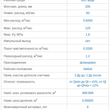
Рабочая среда
хол. вода
Монтажн. длина, мм
200
Номин. расход, м3/час
60
3
Мин расход, м
/час
0.6000
3
Макс. расход, м
/час
120
Макс. Py, МПа
1.6
Импульсный выход
нет
3
Порог чувствительности, м
/час
0.2000
3
Переходный расход, м
/час
1.2
Присоединение
фланцевое
Рабочее положение
любое
Прям. участки до/после счетчика
3 Ду до, 1 Ду после
Относит. погрешность
от Qmin до Qt = ±5%, от Qt
до Qmax = ±2%
3
Наиб. знач. роликового указателя, м
999 999
3
Наим. цена деления, м
0.00005
Межповерочный интервал, лет
6