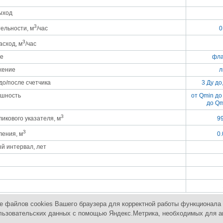
ыход
3
тельности, м
/час
0
3
сход, м
/час
е
фла
жение
л
до/после счетчика
3 Ду до
ешность
от Qmin до 
до Q
3
ликового указателя, м
9
3
ления, м
0
й интервал, лет
е файлов cookies Вашего браузера для корректной работы функционала 
 пользовательских данных с помощью Яндекс.Метрика, необходимых для 
 оборудованием
Контакты
Карта сайта
П