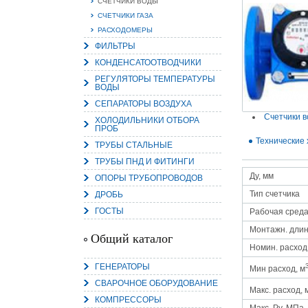
СЧЕТЧИКИ ВОДЫ
СЧЕТЧИКИ ГАЗА
РАСХОДОМЕРЫ
ФИЛЬТРЫ
КОНДЕНСАТООТВОДЧИКИ
15.
Руч
РЕГУЛЯТОРЫ ТЕМПЕРАТУРЫ
ВОДЫ
Пос
Нас
СЕПАРАТОРЫ ВОЗДУХА
мас
пра
Счетчики 
ХОЛОДИЛЬНИКИ ОТБОРА
ПРОБ
Технические 
ТРУБЫ СТАЛЬНЫЕ
ТРУБЫ ПНД И ФИТИНГИ
Ду, мм
ОПОРЫ ТРУБОПРОВОДОВ
Тип счетчика
ДРОБЬ
ГОСТЫ
Рабочая сред
Монтажн. длин
2
Общий каталог
Номин. расход,
О
С
ГЕНЕРАТОРЫ
Мин расход, м
СВАРОЧНОЕ ОБОРУДОВАНИЕ
Макс. расход, 
КОМПРЕССОРЫ