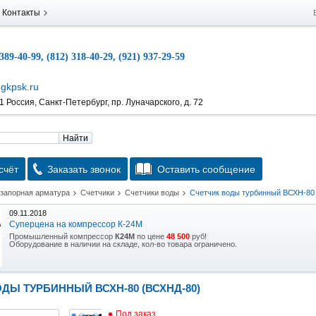
Контакты
 389-40-99, (812) 318-40-29, (921) 937-29-59
gkpsk.ru
 Россия, Санкт-Петербург, пр. Луначарского, д. 72
Найти
счёт
Заказать звонок
Оставить сообщение
 запорная арматура
Счетчики
Счетчики воды
Счетчик воды турбинный ВСХН-80
09.11.2018
Суперцена на компрессор К-24М
Промышленный компрессор
К24М
по цене
48 500
руб!
Оборудование в наличии на складе, кол-во товара ограничено.
15.10.2018
Скидка на гидравлическую тележку
ДЫ ТУРБИННЫЙ ВСХН-80 (ВСХНД-80)
Уникальная возможность приобрести (в наличии на складе) тележку гидравлическую
2,5т по спец цене.
Под заказ