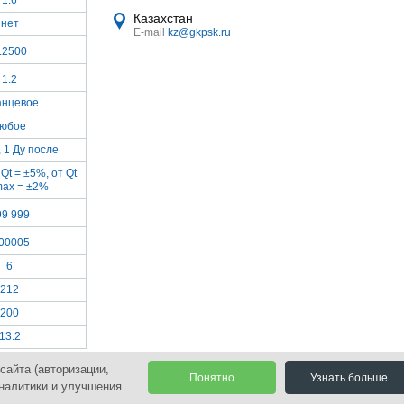
1.6
Казахстан
нет
E-mail
kz@gkpsk.ru
.2500
1.2
нцевое
юбое
, 1 Ду после
Qt = ±5%, от Qt
max = ±2%
99 999
.00005
6
212
200
13.2
сайта (авторизации,
Понятно
Узнать больше
аналитики и улучшения
оиск
Политика и согласие на обработку персональных данных