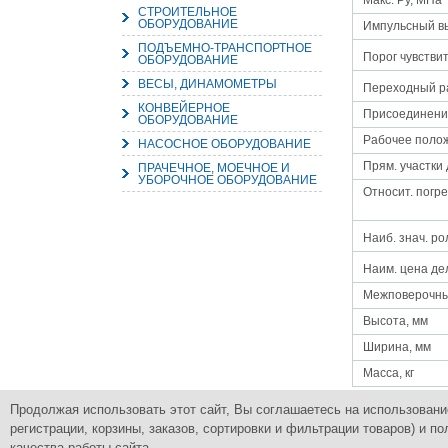
Макс. Py, МПа
СТРОИТЕЛЬНОЕ
ОБОРУДОВАНИЕ
Импульсный в
ПОДЪЕМНО-ТРАНСПОРТНОЕ
Порог чувстви
ОБОРУДОВАНИЕ
ВЕСЫ, ДИНАМОМЕТРЫ
Переходный ра
КОНВЕЙЕРНОЕ
Присоединени
ОБОРУДОВАНИЕ
Рабочее поло
НАСОСНОЕ ОБОРУДОВАНИЕ
Прям. участки 
ПРАЧЕЧНОЕ, МОЕЧНОЕ И
УБОРОЧНОЕ ОБОРУДОВАНИЕ
Относит. погр
Наиб. знач. ро
Наим. цена де
Межповерочны
Высота, мм
Ширина, мм
Масса, кг
Продолжая использовать этот сайт, Вы соглашаетесь на использовани
регистрации, корзины, заказов, сортировки и фильтрации товаров) и
Группа Компаний
Комплексное снабжение промышленным
ПромСнабКомплект
качества работы сайта.