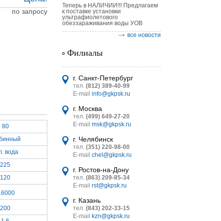
Теперь в НАЛИЧИИ!!! Предлагаем
по запросу
к поставке установки
ультрафиолетового
обеззараживания воды УОВ
все новости
Филиалы
астительных
логическим
г. Санкт-Петербург
тел.
(812) 389-40-99
E-mail
info@gkpsk.ru
г. Москва
тел.
(499) 649-27-20
E-mail
msk@gkpsk.ru
80
итель
г. Челябинск
бинный
тел.
(351) 220-98-00
УТ MINI
л. вода
E-mail
chel@gkpsk.ru
225
г. Ростов-на-Дону
120
тел.
(863) 209-85-34
E-mail
rst@gkpsk.ru
.6000
г. Казань
200
тел.
(843) 202-33-15
E-mail
kzn@gkpsk.ru