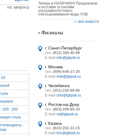
Теперь в НАЛИЧИИ!!! Предлагаем
по запросу
к поставке установки
ультрафиолетового
обеззараживания воды УОВ
все новости
Филиалы
астительных
логическим
г. Санкт-Петербург
тел.
(812) 389-40-99
E-mail
info@gkpsk.ru
г. Москва
тел.
(499) 649-27-20
E-mail
msk@gkpsk.ru
63
итель
г. Челябинск
учной
тел.
(351) 220-98-00
УТ MINI
сталь
E-mail
chel@gkpsk.ru
нцевое
г. Ростов-на-Дону
|
100
|
200
тел.
(863) 209-85-34
E-mail
rst@gkpsk.ru
еющая сталь
г. Казань
фтепродукты
|
тел.
(843) 202-33-15
пар
E-mail
kzn@gkpsk.ru