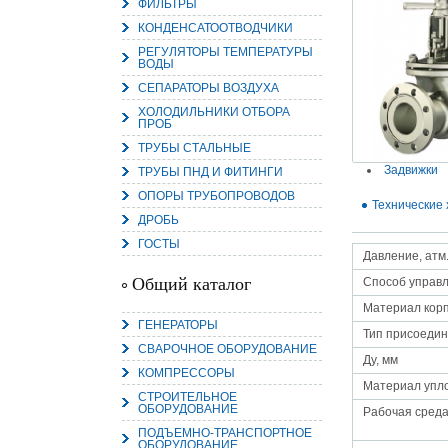
ФИЛЬТРЫ
КОНДЕНСАТООТВОДЧИКИ
РЕГУЛЯТОРЫ ТЕМПЕРАТУРЫ
ВОДЫ
СЕПАРАТОРЫ ВОЗДУХА
15.
ХОЛОДИЛЬНИКИ ОТБОРА
Руч
ПРОБ
Пос
Нас
ТРУБЫ СТАЛЬНЫЕ
мас
пра
Задвижки
ТРУБЫ ПНД И ФИТИНГИ
ОПОРЫ ТРУБОПРОВОДОВ
Технические 
ДРОБЬ
ГОСТЫ
Давление, атм
Общий каталог
Способ управ
Материал кор
ГЕНЕРАТОРЫ
Тип присоеди
2
СВАРОЧНОЕ ОБОРУДОВАНИЕ
Ду, мм
КОМПРЕССОРЫ
О
С
Материал упл
СТРОИТЕЛЬНОЕ
ОБОРУДОВАНИЕ
Рабочая сред
ПОДЪЕМНО-ТРАНСПОРТНОЕ
ОБОРУДОВАНИЕ