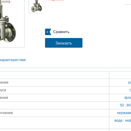
05.09.2018
Новое поступление на склад насосов
Насосы Calpeda в НАЛИЧИИ
https://www.1nasos.ru/vodosnabzhenie-otoplenie/calpeda-mxh-203e
01.2018
Сравнить
ные насосы НБУ без торговой наценки!
тупление насосов НБУ 700-02 на склад в Спб. Купите сегодня по цене производителя!
ос бочковой универсальный НБУ 700-02 предназначен для перекачивания пищевых р
Заказать
ел из бочек и других емкостей и соответствует государственным санитарно-эпидемео
вилам и нормам.
15.01.2018
Распродажа подъемного оборудования BRANO и насосов ИРТЫШ
характеристики
Оборудование в наличии на складе!!! Цены фиксированы!
.
03.03.2017
Акция на Пневмонагнетатель ТОПОЛЬ 300 ТРАНСМИКС и Растворосмес
ления
р
СКАУТ MINI
Цены на
Пневмонагнетатель Тополь 300 ТРАНСМИКС
и
Растворосмеситель СКА
пуса
снижены!
Товар имеется в наличии на складе.
нения
фла
8.02.2017
Наклонный подъемник Minor Escalera по цене 2014 года
50
|
80
борудование в наличии на складе.
тоимость 260 000 руб!
отнения
нержав
а
вода
|
не