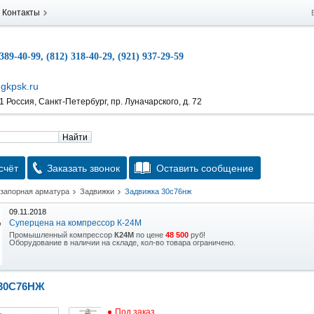
Контакты
 389-40-99, (812) 318-40-29, (921) 937-29-59
gkpsk.ru
 Россия, Санкт-Петербург, пр. Луначарского, д. 72
Найти
счёт
Заказать звонок
Оставить сообщение
 запорная арматура
Задвижки
Задвижка 30с76нж
09.11.2018
Суперцена на компрессор К-24М
Промышленный компрессор
К24М
по цене
48 500
руб!
Оборудование в наличии на складе, кол-во товара ограничено.
15.10.2018
Скидка на гидравлическую тележку
30С76НЖ
Уникальная возможность приобрести (в наличии на складе) тележку гидравлическую
2,5т по спец цене.
Под заказ